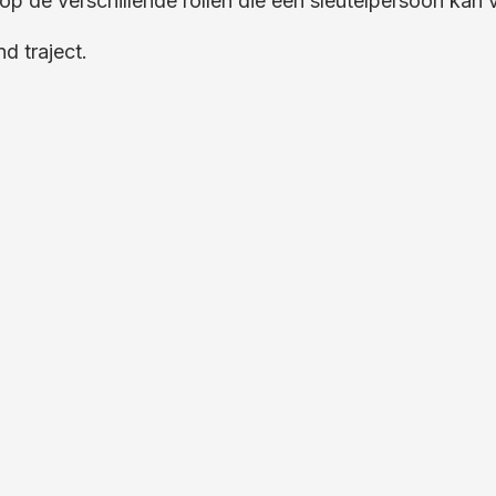
p de verschillende rollen die een sleutelpersoon kan v
d traject.