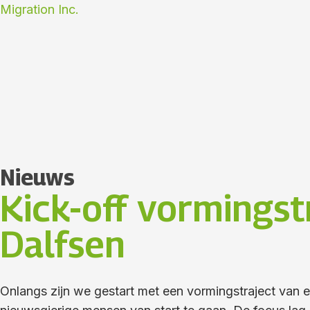
Ga
Migration Inc.
naar
de
inhoud
Nieuws
Kick-off vormings
Dalfsen
Onlangs zijn we gestart met een vormingstraject van 