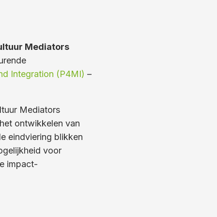
ltuur Mediators
durende
nd Integration (P4MI)
–
ltuur Mediators
het ontwikkelen van
 eindviering blikken
gelijkheid voor
e impact-