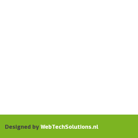
Designed by
WebTechSolutions.nl​