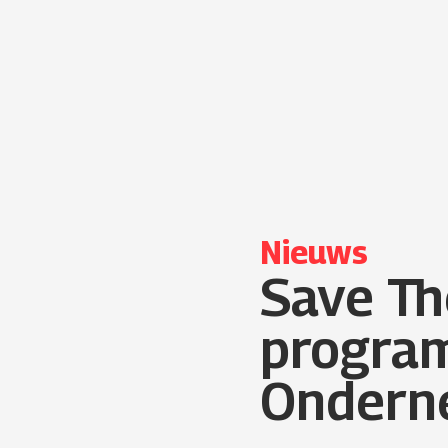
Ga
naar
de
inhoud
Nieuws
Save Th
progra
Ondern