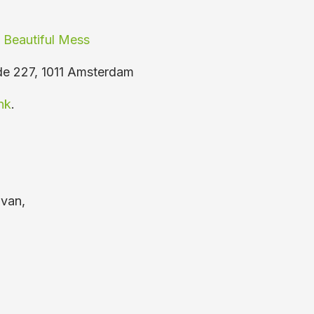
 Beautiful Mess
e 227, 1011 Amsterdam
nk
.
 van,