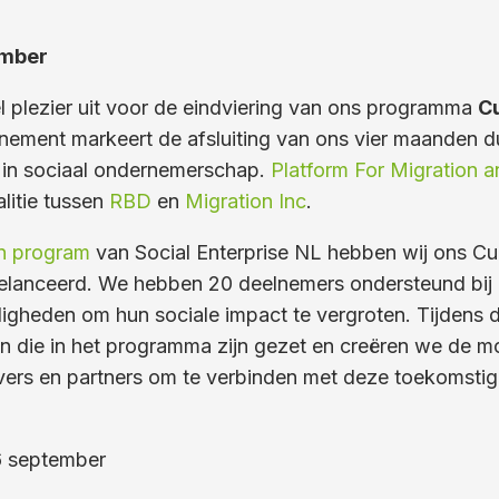
ember
l plezier uit voor de eindviering van ons programma
Cu
enement markeert de afsluiting van ons vier maanden 
 in sociaal ondernemerschap.
Platform For Migration a
litie tussen
RBD
en
Migration Inc
.
In program
van Social Enterprise NL hebben wij ons Cu
lanceerd. We hebben 20 deelnemers ondersteund bij 
gheden om hun sociale impact te vergroten. Tijdens de
n die in het programma zijn gezet en creëren we de mo
vers en partners om te verbinden met deze toekomstig
 september