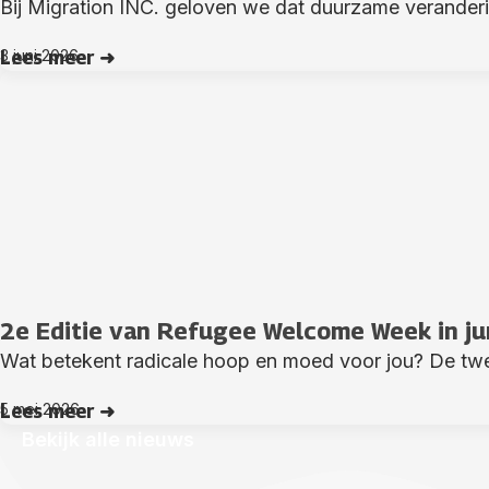
Bij Migration INC. geloven we dat duurzame veranderi
3 juni 2026
Lees meer ➜
2e Editie van Refugee Welcome Week in ju
Wat betekent radicale hoop en moed voor jou? De tw
5 mei 2026
Lees meer ➜
Bekijk alle nieuws