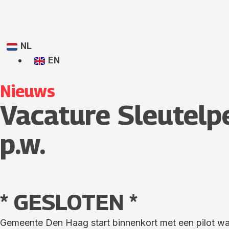
NL
EN
Nieuws
Vacature Sleutel
p.w.
* GESLOTEN *
Gemeente Den Haag start binnenkort met een pilot waa