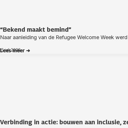
“Bekend maakt bemind”
Naar aanleiding van de Refugee Welcome Week werd Y
15 juli 2026
Lees meer ➜
Verbinding in actie: bouwen aan inclusie,