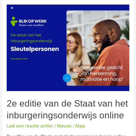
2e
editie
van
de
Staat
van
het
inburgeringsonderwijs
online
2e editie van de Staat van het
inburgeringsonderwijs online
Laat een reactie achter
/
Nieuws
/
Maja