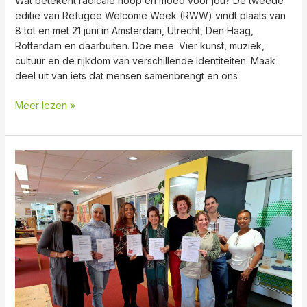
Wat betekent radicale hoop en moed voor jou? De tweede
editie van Refugee Welcome Week (RWW) vindt plaats van
8 tot en met 21 juni in Amsterdam, Utrecht, Den Haag,
Rotterdam en daarbuiten. Doe mee. Vier kunst, muziek,
cultuur en de rijkdom van verschillende identiteiten. Maak
deel uit van iets dat mensen samenbrengt en ons
Meer lezen »
6
nieuwe
voorlichters
opgeleid