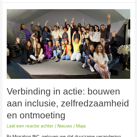
Verbinding
in
actie:
bouwen
aan
inclusie,
zelfredzaamheid
en
ontmoeting
Verbinding in actie: bouwen
aan inclusie, zelfredzaamheid
en ontmoeting
Laat een reactie achter
/
Nieuws
/
Maja
Bij Migration INC. geloven we dat duurzame verandering