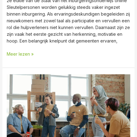
2e editie van de Staat van het inburgeringsonderwijs online
Sleutelpersonen worden gelukkig steeds vaker ingezet
binnen inburgering. Als ervaringsdeskundigen begeleiden zij
nieuwkomers met zowel taal als participatie en vervullen een
rol die hulpverleners niet kunnen vervullen. Daarnaast zijn ze
zijn vaak het eerste gezicht van herkenning, motivatie en
hoop. Een belangrijk knelpunt dat gemeenten ervaren,
Meer lezen »
Nieuwe
open
inschrijving
trainingen
per
januari
2025