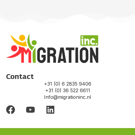
Contact
+31 (0) 6 2835 9406
+31 (0) 36 522 6611
Info@migrationinc.nl
F
Y
L
a
o
i
c
u
n