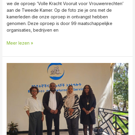
we de oproep ‘Volle Kracht Vooruit voor Vrouwenrechten’
aan de Tweede Kamer. Op de foto zie je ons met de
kamerleden die onze oproep in ontvangst hebben
genomen. Deze oproep is door 99 maatschappelijke
organisaties, bedrijven en
Meer lezen »
Dit
is
geen
‘one-
person
job’